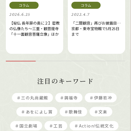
2026.6.25
2022.4.7
【秘仏 長年扉の奥に２】密教
「二間観音」再びお披露目…
の仏像たち～三重・観菩提寺
京都・東寺宝物館で5月25日
「十一面観音菩薩立像」ほか
まで
注目のキーワード
＃三の丸尚蔵館
＃興福寺
＃伊藤若冲
＃あをによし賞
＃歌舞伎
＃文楽
＃国立劇場
＃工芸
＃Action!伝統文化