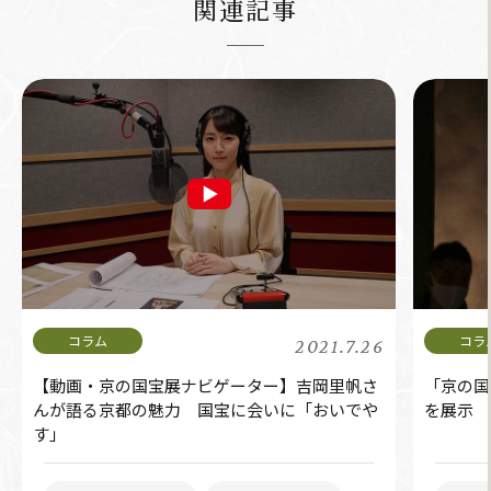
関連記事
2021.7.26
【動画・京の国宝展ナビゲーター】吉岡里帆さ
「京の国
んが語る京都の魅力 国宝に会いに「おいでや
を展示
す」