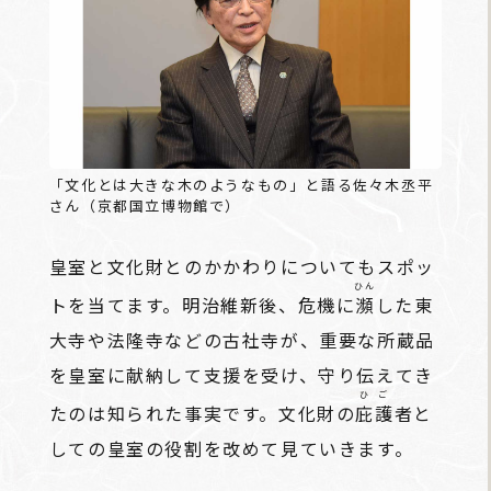
「文化とは大きな木のようなもの」と語る佐々木丞平
さん（京都国立博物館で）
皇室と文化財とのかかわりについてもスポッ
ひん
トを当てます。明治維新後、危機に
瀕
した東
大寺や法隆寺などの古社寺が、重要な所蔵品
を皇室に献納して支援を受け、守り伝えてき
ひご
たのは知られた事実です。文化財の
庇護
者と
しての皇室の役割を改めて見ていきます。