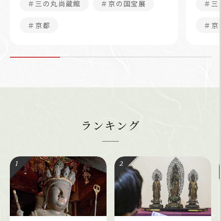
＃三の丸尚蔵館
＃京の国宝展
＃三
＃京都
＃京
ランキング