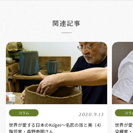
関連記事
2020.9.13
世界が愛する日本のKōgei～名匠の技と美（4）
世界が愛
陶芸家・森野泰明さん
染織家・