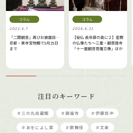
2022.4.7
2026.6.25
「二間観音」再びお披露目…
【秘仏 長年扉の奥に２】密教
京都・東寺宝物館で5月25日
の仏像たち～三重・観菩提寺
まで
「十一面観音菩薩立像」ほか
注目のキーワード
＃三の丸尚蔵館
＃興福寺
＃伊藤若冲
＃あをによし賞
＃歌舞伎
＃文楽