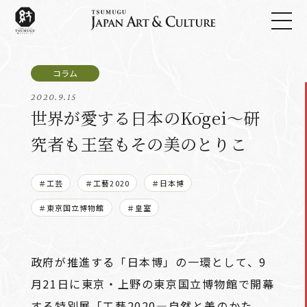
2020.9.15
世界が愛する日本のKōgei～研
究者も王室もその美のとりこ
＃工芸
＃工藝2020
＃日本博
＃東京国立博物館
＃皇室
政府が推進する「日本博」の一環として、9
月21日に東京・上野の東京国立博物館で開幕
する特別展「工藝2020―自然と美のかた