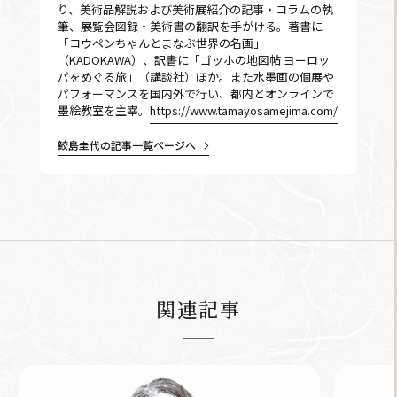
り、美術品解説および美術展紹介の記事・コラムの執
筆、展覧会図録・美術書の翻訳を手がける。著書に
「コウペンちゃんとまなぶ世界の名画」
（KADOKAWA）、訳書に「ゴッホの地図帖 ヨーロッ
パをめぐる旅」（講談社）ほか。また水墨画の個展や
パフォーマンスを国内外で行い、都内とオンラインで
墨絵教室を主宰。
https://www.tamayosamejima.com/
鮫島圭代の記事一覧ページへ
関連記事