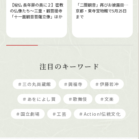
【秘仏 長年扉の奥に２】密教
「二間観音」再びお披露目…
の仏像たち～三重・観菩提寺
京都・東寺宝物館で5月25日
「十一面観音菩薩立像」ほか
まで
注目のキーワード
＃三の丸尚蔵館
＃興福寺
＃伊藤若冲
＃あをによし賞
＃歌舞伎
＃文楽
＃国立劇場
＃工芸
＃Action!伝統文化