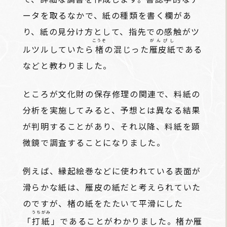
ータを取るなかで、紙の種類を書く欄があ
り、紙の見分け方として、指先での感触がツ
こうぞ
がんぴし
ルツルしていたら
楮
の混じった
雁皮紙
である
などと教わりました。
ところが文化財の保存修理の関連で、料紙の
分析を実施してみると、予想とは異なる結果
が判明することがあり、それ以降、料紙を顕
微鏡で調査することになりました。
例えば、縁起絵巻などに使われている表面が
滑らかな紙は、雁皮の紙だと考えられていた
のですが、楮の紙をたたいて平滑にした
うちがみ
「
打紙
」であることがわかりました。楮か雁