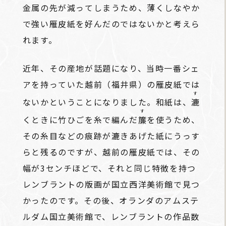
金属の先が減ってしまうため、薄くしなやか
で強い雁皮紙を好んだのではないかと考えら
れます。
近年、その産地が話題になり、当時一番シェ
アを持っていた越前（福井県）の雁皮紙では
す
ないかということになりました。和紙は、
漉
す
くときに竹ひごを糸で編んだ
簾
を使うため、
その糸目などの痕跡が漉きあげた紙にうっす
らと残るのですが、越前の雁皮紙では、その
幅が3センチほどで、それと同じ特徴を持つ
レンブラントの版画が国立西洋美術館で見つ
かったのです。その後、オランダのアムステ
ルダム国立美術館で、レンブラントの作品数