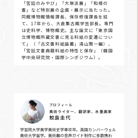
「宮廷のみやび」「大琳派展」「和様の
書」など特別展の企画・展示に当たった。
同館博物館情報課長、保存修復課長を経
て、17年から、大倉集古館学芸部長。専門
は史料学、博物館史。主な論文に「東京国
立博物館所蔵文書に見る料紙の変遷につい
て」（「古文書料紙論叢」湯山賢一編）、
「宮廷文書典籍料紙の特性と保存」（韓国
学中央研究院・国際シンポジウム）。
プロフィール
美術ライター、翻訳家、水墨画家
鮫島圭代
学習院大学美学美術史学専攻卒。英国カンバーウェル
美術大学留学。美術展の音声ガイド制作に多数携わ