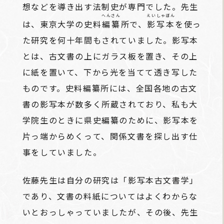
想などを導き出す法制史が専門でした。先生
へんさん
えいしゃぼん
は、東京大学の史料
編纂
所で、
影写本
を使っ
た研究を何十年間もされていました。影写本
とは、古文書の上にガラス板を置き、その上
に紙を置いて、下から光を当てて透き写した
ものです。史料編纂所には、全国各地の古文
書の影写本が数多く所蔵されており、私も大
学院生のときに県史編纂のために、影写本を
片っ端からめくって、関係文書を探し出す仕
事をしていました。
佐藤先生は自分の研究は「影写本古文書学」
であり、文書の料紙についてはよくわからな
いとおっしゃっていましたが、その後、先生