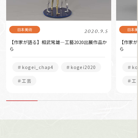
2020.9.5
【作家が語る】相武常雄―工藝2020出展作品か
【作家が
ら
ら
＃kogei_chap4
＃kogei2020
＃ko
＃工芸
＃工