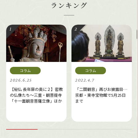
ランキング
2026.6.25
2022.4.7
【秘仏 長年扉の奥に２】密教
「二間観音」再びお披露目…
の仏像たち～三重・観菩提寺
京都・東寺宝物館で5月25日
「十一面観音菩薩立像」ほか
まで