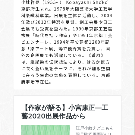
小林祥晃（1955- ） Kobayashi Shōkō
京都府生まれ。1978年大阪芸術大学工芸学
科染織科卒業。日展を主体に活動し、2004
年及び2012年特選を受賞、創工会展や日工
会展でも受賞を重ねた。1990年京都工芸選
抜展「時代を担う作家」や1991年京都工芸
ビエンナーレ、1994年平安建都1200年記
念「染アート展」等で優秀賞を受賞し、国
外の企画展でも活躍している。《蒼風》
は、蠟纈染の伝統技法により、はるか彼方
に吹く蒼い風をテーマに、それが翻る空間
に在ろう生命の気象を表現している。京都
府宇治市在住。