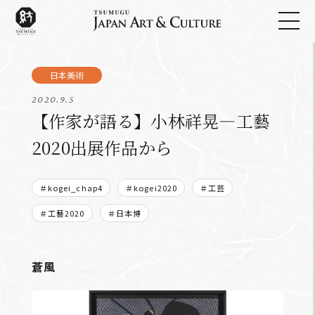
2020.9.5
【作家が語る】小林祥晃―工藝
2020出展作品から
＃kogei_chap4
＃kogei2020
＃工芸
＃工藝2020
＃日本博
蒼風