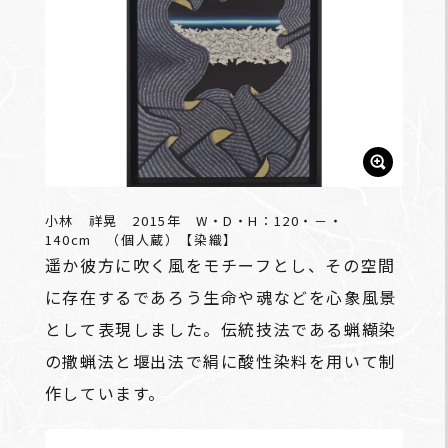
小林 祥晃 2015年 W・D・H：120・－・
140cm （個人蔵）【染織】
遥か彼方に吹く風をモチーフとし、その空間
に存在するであろう生命や魂などを心象風景
として表現しました。伝統技法である蝋纈染
の撒蝋法と堰出法で絹に酸性染料を用いて制
作しています。