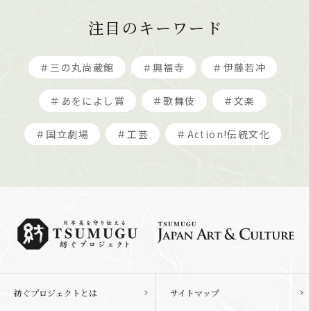
注目のキーワード
＃三の丸尚蔵館
＃興福寺
＃伊藤若冲
＃あをによし賞
＃歌舞伎
＃文楽
＃国立劇場
＃工芸
＃Action!伝統文化
紡ぐプロジェクトとは
サイトマップ