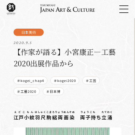
2020.9.5
【作家が語る】小宮康正―工藝
2020出展作品から
＃kogei_chap4
＃kogei2020
＃工芸
＃工藝2020
＃日本博
えどこもん
はしゃくこまろりょうめんぞめ
りょうこも
たてわく
江戸小紋
羽尺駒絽両面染
両子持
ち
立涌