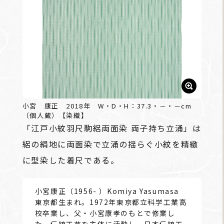
小宮 康正 2018年 W・D・H：37.3・－・－cm
（個人蔵）【染織】
「江戸小紋羽尺駒絽両面染 両子持ち立涌」は
絽の絹地に両面染で立涌の揺らぐ小紋を精緻
に型染した着尺である。
小宮康正（1956- ）Komiya Yasumasa
東京都生まれ。1972年東京都立科学工業高
校卒業し、父・小宮康孝のもとで修業し
た。伝統工芸を主体に活動し、日本伝統工