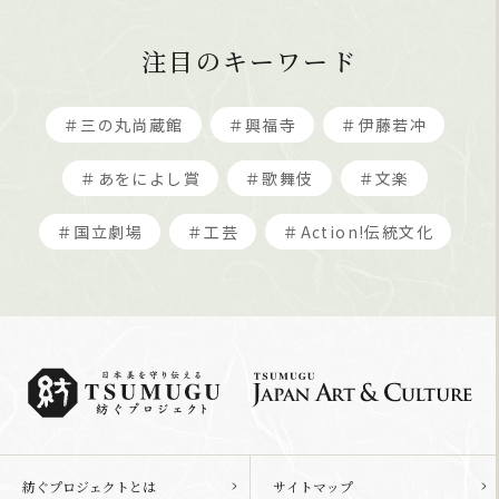
注目のキーワード
＃三の丸尚蔵館
＃興福寺
＃伊藤若冲
＃あをによし賞
＃歌舞伎
＃文楽
＃国立劇場
＃工芸
＃Action!伝統文化
紡ぐプロジェクトとは
サイトマップ