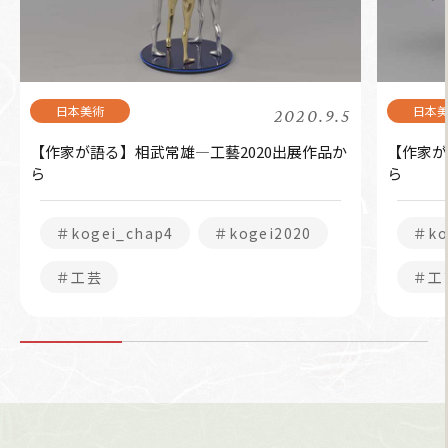
2020.9.5
【作家が語る】相武常雄―工藝2020出展作品か
【作家が
ら
ら
＃kogei_chap4
＃kogei2020
＃ko
＃工芸
＃工