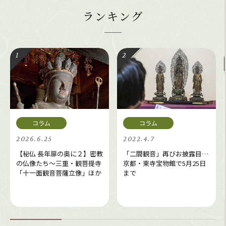
ランキング
2026.6.25
2022.4.7
【秘仏 長年扉の奥に２】密教
「二間観音」再びお披露目…
の仏像たち～三重・観菩提寺
京都・東寺宝物館で5月25日
「十一面観音菩薩立像」ほか
まで