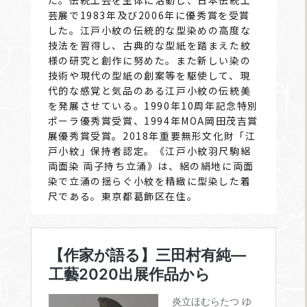
芸展で1983年及び2006年に優秀賞を受賞
した。江戸小紋の伝統的な型染めの高度な
技法を習得し、古典的な型紙を踏まえた紋
様の研究と創作に努めた。また新しい染の
技術や現代の型紙の創案等を駆使して、現
代的な感覚と気品のある江戸小紋の伝統美
を発展させている。1990年10周年記念特別
ポーラ優秀賞受賞、1994年MOA岡田茂吉賞
展優秀賞受賞。2018年重要無形文化財「江
戸小紋」保持者認定。《江戸小紋羽尺駒絽
両面染 両子持ち立涌》は、絽の絹地に両面
染で立涌の揺らぐ小紋を精緻に型染した着
尺である。東京都葛飾区在住。