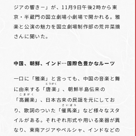
ジアの響き－」が、11月9日午後2時から東
京・半蔵門の国立劇場小劇場で開かれる。雅
楽と公演の魅力を国立劇場制作部の荒井菜摘
さんに聞いた。
中国、朝鮮、インド…国際色豊かなルーツ
一口に「雅楽」と言っても、中国の音楽と舞
とうがく
に由来する「
唐楽
」、朝鮮半島伝来の
こまがく
「
高麗楽
」、日本古来の民謡を元にしてお
さいばら
り、歌詞のついた「
催馬楽
」など様々なスタ
イルがある。それぞれ形式や用いる楽器が異
なり、東南アジアやペルシャ、インドなどの