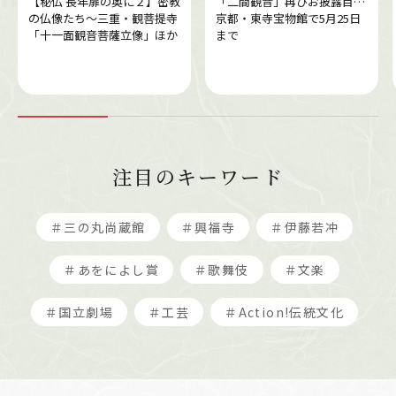
【秘仏 長年扉の奥に２】密教
「二間観音」再びお披露目…
の仏像たち～三重・観菩提寺
京都・東寺宝物館で5月25日
「十一面観音菩薩立像」ほか
まで
注目のキーワード
＃三の丸尚蔵館
＃興福寺
＃伊藤若冲
＃あをによし賞
＃歌舞伎
＃文楽
＃国立劇場
＃工芸
＃Action!伝統文化