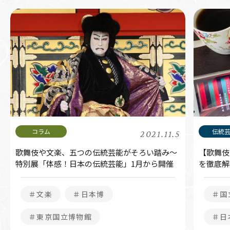
2021.11.5
歌舞伎や文楽、五つの伝統芸能がそろい踏み～
【歌舞伎
特別展「体感！日本の伝統芸能」1月から開催
を徹底解
＃文楽
＃日本博
＃国
＃東京国立博物館
＃日