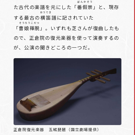
ばんかそう
た古代の楽譜を元にした「
番假崇
」と、現存
おうてき
する最古の
横笛
譜に記されていた
そうろうこだつ
「
曹娘褌脱
」。いずれも芝さんが復曲したも
ので、正倉院の復元楽器を使って演奏するの
が、公演の聞きどころの一つだ。
正倉院復元楽器 五絃琵琶（国立劇場提供）