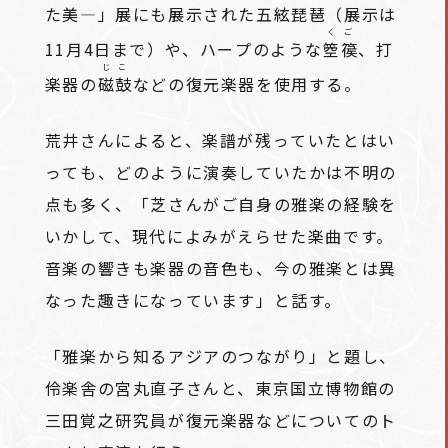
た美―」展にも展示された五絃琵琶（展示は
くご
11月4日まで）や、ハープのような
箜篌
、打
じこ
楽器の
磁鼓
などの復元楽器を使用する。
荒井さんによると、楽譜が残っていたとはい
っても、どのように演奏していたかは不明の
点も多く、「芝さんがご自身の雅楽の経験を
いかして、現代によみがえらせた楽曲です。
音楽の響きも楽器の音色も、今の雅楽とは異
なった趣きになっています」と話す。
「雅楽から知るアジアのつながり」と題し、
伶楽舎の宮丸直子さんと、東京国立博物館の
三田覚之研究員が復元楽器などについてのト