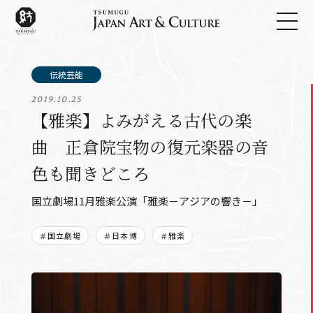
2019.10.25
【雅楽】よみがえる古代の楽
曲 正倉院宝物の復元楽器の音
色も聞きどころ
国立劇場11月雅楽公演「雅楽－アジアの響き－」
＃国立劇場
＃日本博
＃雅楽