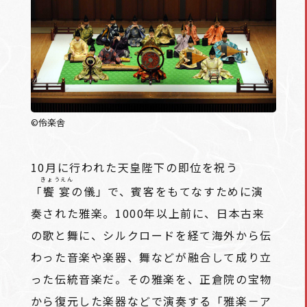
©伶楽舎
10月に行われた天皇陛下の即位を祝う
きょうえん
「
饗宴
の儀」で、賓客をもてなすために演
奏された雅楽。1000年以上前に、日本古来
の歌と舞に、シルクロードを経て海外から伝
わった音楽や楽器、舞などが融合して成り立
った伝統音楽だ。その雅楽を、正倉院の宝物
から復元した楽器などで演奏する「雅楽－ア